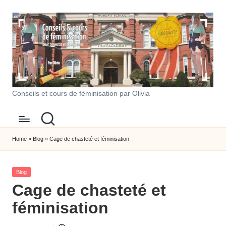
Skip
to
content
T
Conseils et cours de féminisation par Olivia
r
a
Home
»
Blog
»
Cage de chasteté et féminisation
v
a
Posted
Blog
in
c
Cage de chasteté et
a
féminisation
d