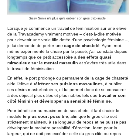
Sissy Sonia n’a plus qu’à oublier son gros clito inutile !
Lorsque je commence un travail de féminisation sur une
élève
de la Travacademy
vraiment motivée – c’est-à-dire motivée
pour devenir une vraie fille dotée d’une psychologie féminine –,
je lui demande de porter une
cage de chasteté
. Ayant moi-
même expérimenté la chose par le passé, j’ai
constaté depuis
longtemps que ce petit accessoire a
des effets quasi
miraculeux sur le mental masculin
et s’avère très utile dans
le travail de féminisation.
En effet, le port prolongé ou permanent de la cage de chasteté
aide
l’élève à
réfréner ses pulsions masculines
, à oublier
ses désirs masturbatoires, et lui permet donc de se consacrer
à des objectif plus utiles et plus nobles tels que
travailler son
côté féminin et développer sa sensibilité féminine
.
Pour bénéficier au maximum de ses effets, il faut choisir le
modèle
le plus court possible
, afin que le gros clito soit
strictement maintenu à sa longueur de repos et ne puisse pas
développer la moindre possibilité d’érection.
Idem pour la
largeur, qui ne doit pas excéder celle du gros clito au repos.